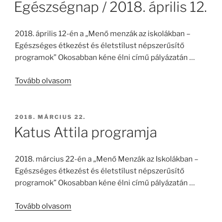
Egészségnap / 2018. április 12.
2018. április 12-én a „Menő menzák az iskolákban –
Egészséges étkezést és életstílust népszerűsítő
programok” Okosabban kéne élni című pályázatán …
a(z)
Tovább olvasom
Egészségnap
/
2018.
BEKÜLDVE:
2018. MÁRCIUS 22.
április
Katus Attila programja
12.
című
2018. március 22-én a „Menő Menzák az Iskolákban –
cikket
Egészséges étkezést és életstílust népszerűsítő
programok” Okosabban kéne élni című pályázatán …
a(z)
Tovább olvasom
Katus