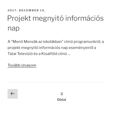
Attila
programja
BEKÜLDVE:
2017. DECEMBER 15.
című
Projekt megnyitó információs
cikket
nap
A “Menő Menzák az iskolákban” című programunkról, a
projekt megnyitó információs nap eseményeiről a
Tatai Televízió és a Kisalföld című …
a(z)
Tovább olvasom
Projekt
megnyitó
információs
nap
Bejegyzés
Előző
2
című
oldal
navigáció
Oldal
cikket