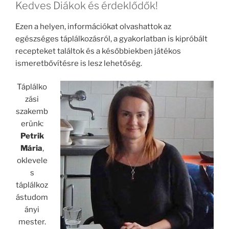
Kedves Diákok és érdeklődők!
Ezen a helyen, információkat olvashattok az
egészséges táplálkozásról, a gyakorlatban is kipróbált
recepteket találtok és a későbbiekben játékos
ismeretbővítésre is lesz lehetőség.
Táplálko
zási
szakemb
erünk:
Petrik
Mária
,
oklevele
s
táplálkoz
ástudom
ányi
mester.