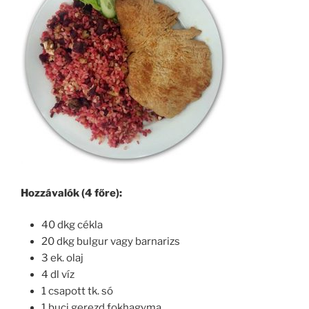
Hozzávalók (4 főre):
40 dkg cékla
20 dkg bulgur vagy barnarizs
3 ek. olaj
4 dl víz
1 csapott tk. só
1 buci gerezd fokhagyma