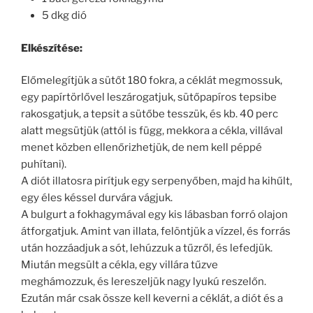
5 dkg dió
Elkészítése:
Előmelegítjük a sütőt 180 fokra, a céklát megmossuk,
egy papírtörlővel leszárogatjuk, sütőpapíros tepsibe
rakosgatjuk, a tepsit a sütőbe tesszük, és kb. 40 perc
alatt megsütjük (attól is függ, mekkora a cékla, villával
menet közben ellenőrizhetjük, de nem kell péppé
puhítani).
A diót illatosra pirítjuk egy serpenyőben, majd ha kihűlt,
egy éles késsel durvára vágjuk.
A bulgurt a fokhagymával egy kis lábasban forró olajon
átforgatjuk. Amint van illata, felöntjük a vízzel, és forrás
után hozzáadjuk a sót, lehúzzuk a tűzről, és lefedjük.
Miután megsült a cékla, egy villára tűzve
meghámozzuk, és lereszeljük nagy lyukú reszelőn.
Ezután már csak össze kell keverni a céklát, a diót és a