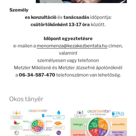
Személy
es konzultáció
és
tanácsadás
időpontja:
csütörtökönként 13-17 óra
között.
Időpont egyeztetésre
e-mailen a
menomenza@kezakezbentata.hu
címen,
valamint
személyesen vagy telefonon
Metzler Miklósné és Metzler Józsefné ápolónőknél
a
06-34-587-470
telefonszámon van lehetőség.
Okos tányér