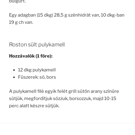
bulgurt.
Egy adagban (15 dkg) 28,5 g szénhidrát van, 10 dkg-ban
19 g ch van.
Roston sült pulykamell
Hozzávalók (1 főre):
12 dkg pulykamell
Fűszerek: só, bors
A pulykamell filé egyik felét grill sütőn arany színűre
sütjük, megfordítjuk sózzuk, borsozzuk, majd 10-15
perc alatt készre sütjük.