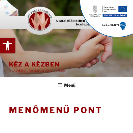
Tartalomhoz
Eszköztár megnyitása
KÉZ A KÉZBEN
A tatai diákotthon alapítványának honlapja
Menü
MENŐMENÜ PONT