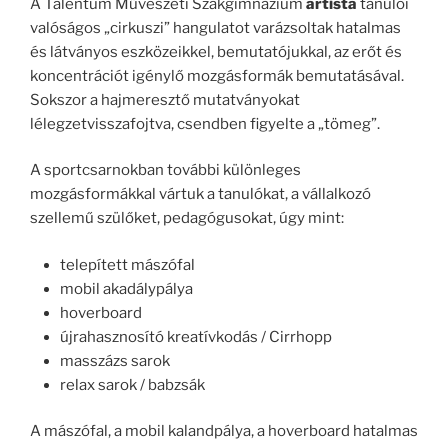
A Talentum Művészeti Szakgimnázium
artista
tanulói
valóságos „cirkuszi” hangulatot varázsoltak hatalmas
és látványos eszközeikkel, bemutatójukkal, az erőt és
koncentrációt igénylő mozgásformák bemutatásával.
Sokszor a hajmeresztő mutatványokat
lélegzetvisszafojtva, csendben figyelte a „tömeg”.
A sportcsarnokban további különleges
mozgásformákkal vártuk a tanulókat, a vállalkozó
szellemű szülőket, pedagógusokat, úgy mint:
telepített mászófal
mobil akadálypálya
hoverboard
újrahasznosító kreatívkodás / Cirrhopp
masszázs sarok
relax sarok / babzsák
A mászófal, a mobil kalandpálya, a hoverboard hatalmas