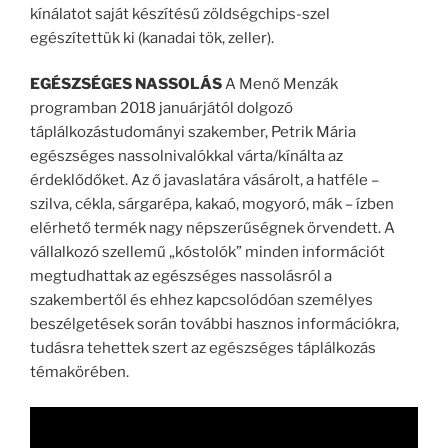
kínálatot saját készítésű zöldségchips-szel
egészítettük ki (kanadai tök, zeller).
EGÉSZSÉGES NASSOLÁS
A Menő Menzák
programban 2018 januárjától dolgozó
táplálkozástudományi szakember, Petrik Mária
egészséges nassolnivalókkal várta/kínálta az
érdeklődőket. Az ő javaslatára vásárolt, a hatféle –
szilva, cékla, sárgarépa, kakaó, mogyoró, mák – ízben
elérhető termék nagy népszerűségnek örvendett. A
vállalkozó szellemű „kóstolók” minden információt
megtudhattak az egészséges nassolásról a
szakembertől és ehhez kapcsolódóan személyes
beszélgetések során további hasznos információkra,
tudásra tehettek szert az egészséges táplálkozás
témakörében.
Tartalom
átugrása