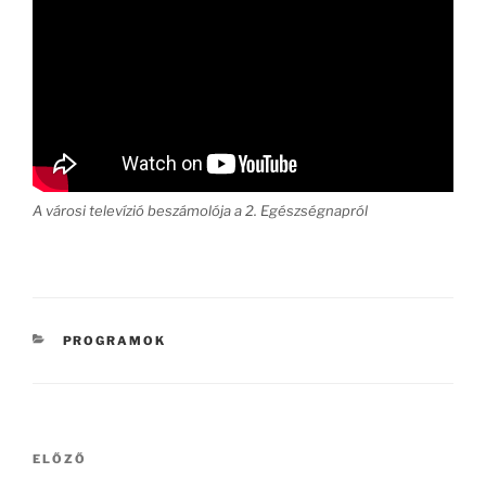
A városi televízió beszámolója a 2. Egészségnapról
KATEGÓRIÁK
PROGRAMOK
Bejegyzés
Korábbi
ELŐZŐ
navigáció