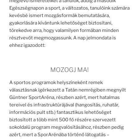
meglévő ismereteiket a tanulók, addig a második
Egészségnapon a sport, a változatos, tanulóink számára
kevésbé ismert mozgásformák bemutatására,
gyakorlására kívántunk lehetőséget biztosítani,
törekedve arra, hogy valamilyen formában minden
résztvevőt megmozgassunk. A nap jelmondata is
ehhez igazodott:
MOZOGJ MA!
A sportos programok helyszíneként remek
választásnak ígérkezett a Tatán nemrégiben megnyílt
Güntner SportAréna, részben azért, mert hatalmas
tereivel és infrastruktúrájával (hangosítás, ruhatár,
információs pult stb.) fantasztikus lehetőséget
biztosított a több mint 500 fő részére szervezett
sokoldalú program megvalósításához, részben pedig
azért, mert a SporArénába történő látogatás –