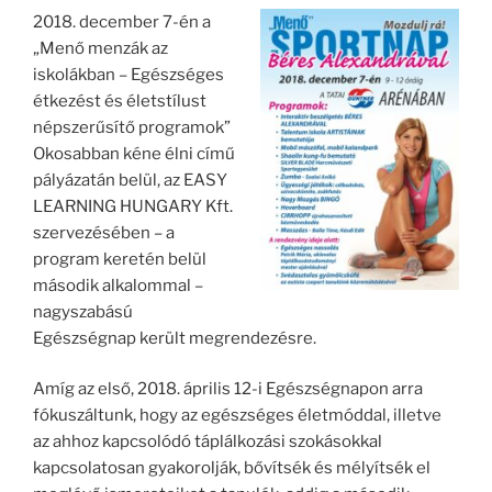
2018. december 7-én a
„Menő menzák az
iskolákban – Egészséges
étkezést és életstílust
népszerűsítő programok”
Okosabban kéne élni című
pályázatán belül, az EASY
LEARNING HUNGARY Kft.
szervezésében – a
program keretén belül
második alkalommal –
nagyszabású
Egészségnap került megrendezésre.
Amíg az első, 2018. április 12-i Egészségnapon arra
fókuszáltunk, hogy az egészséges életmóddal, illetve
az ahhoz kapcsolódó táplálkozási szokásokkal
kapcsolatosan gyakorolják, bővítsék és mélyítsék el