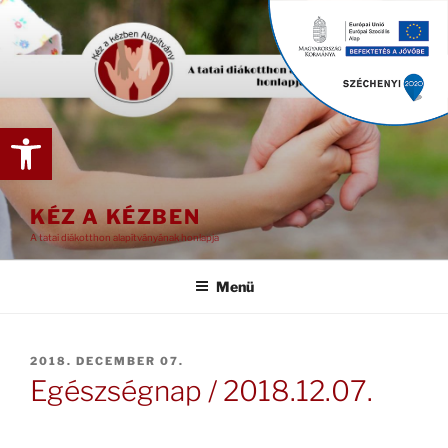
Tartalomhoz
Eszköztár megnyitása
KÉZ A KÉZBEN
A tatai diákotthon alapítványának honlapja
Menü
BEKÜLDVE:
2018. DECEMBER 07.
Egészségnap / 2018.12.07.