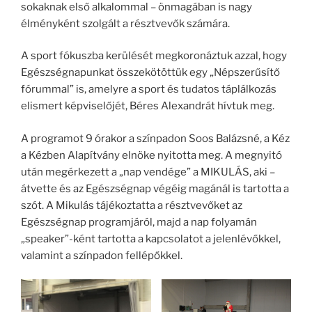
sokaknak első alkalommal – önmagában is nagy
élményként szolgált a résztvevők számára.
A sport fókuszba kerülését megkoronáztuk azzal, hogy
Egészségnapunkat összekötöttük egy „Népszerűsítő
fórummal” is, amelyre a sport és tudatos táplálkozás
elismert képviselőjét, Béres Alexandrát hívtuk meg.
A programot 9 órakor a színpadon Soos Balázsné, a Kéz
a Kézben Alapítvány elnöke nyitotta meg. A megnyitó
után megérkezett a „nap vendége” a MIKULÁS, aki –
átvette és az Egészségnap végéig magánál is tartotta a
szót. A Mikulás tájékoztatta a résztvevőket az
Egészségnap programjáról, majd a nap folyamán
„speaker”-ként tartotta a kapcsolatot a jelenlévőkkel,
valamint a színpadon fellépőkkel.