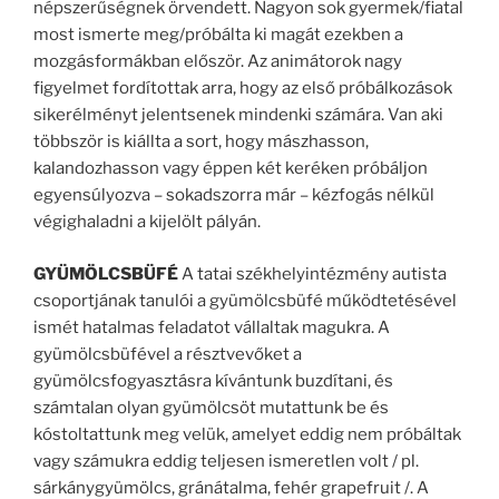
népszerűségnek örvendett. Nagyon sok gyermek/fiatal
most ismerte meg/próbálta ki magát ezekben a
mozgásformákban először. Az animátorok nagy
figyelmet fordítottak arra, hogy az első próbálkozások
sikerélményt jelentsenek mindenki számára. Van aki
többször is kiállta a sort, hogy mászhasson,
kalandozhasson vagy éppen két keréken próbáljon
egyensúlyozva – sokadszorra már – kézfogás nélkül
végighaladni a kijelölt pályán.
GYÜMÖLCSBÜFÉ
A tatai székhelyintézmény autista
csoportjának tanulói a gyümölcsbüfé működtetésével
ismét hatalmas feladatot vállaltak magukra. A
gyümölcsbüfével a résztvevőket a
gyümölcsfogyasztásra kívántunk buzdítani, és
számtalan olyan gyümölcsöt mutattunk be és
kóstoltattunk meg velük, amelyet eddig nem próbáltak
vagy számukra eddig teljesen ismeretlen volt / pl.
sárkánygyümölcs, gránátalma, fehér grapefruit /. A