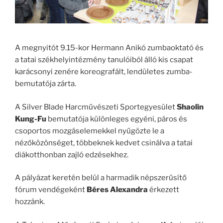
A megnyitót 9.15-kor Hermann Anikó zumbaoktató és
a tatai székhelyintézmény tanulóiból álló kis csapat
karácsonyi zenére koreografált, lendületes zumba-
bemutatója zárta.
A Silver Blade Harcművészeti Sportegyesület
Shaolin
Kung-Fu
bemutatója különleges egyéni, páros és
csoportos mozgáselemekkel nyűgözte le a
nézőközönséget, többeknek kedvet csinálva a tatai
diákotthonban zajló edzésekhez.
A pályázat keretén belül a harmadik népszerűsítő
fórum vendégeként
Béres Alexandra
érkezett
hozzánk.