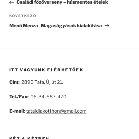
bejegyzés
Családi főzőverseny – húsmentes ételek
Következő
KÖVETKEZŐ
bejegyzés
Menő Menza -Magaságyások kialakítása
ITT VAGYUNK ELÉRHETŐEK
Cím:
2890 Tata, Új út 21.
Tel./Fax:
06-34-587-470
E-mail:
tataidiakotthon@gmail.com
KÉZ A KÉZBEN