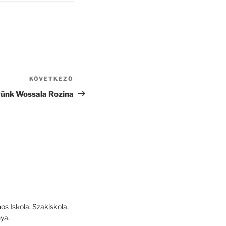
KÖVETKEZŐ
Következő
bejegyzés
ünk Wossala Rozina
 Iskola, Szakiskola,
ya.