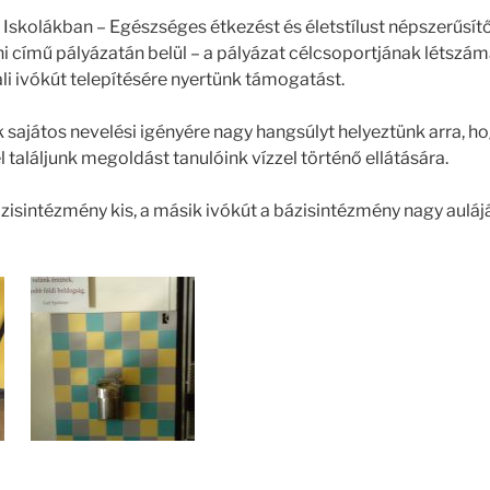
Iskolákban – Egészséges étkezést és életstílust népszerűsí
 című pályázatán belül – a pályázat célcsoportjának létszám
ali ivókút telepítésére nyertünk támogatást.
ók sajátos nevelési igényére nagy hangsúlyt helyeztünk arra,
l találjunk megoldást tanulóink vízzel történő ellátására.
ázisintézmény kis, a másik ivókút a bázisintézmény nagy auláj