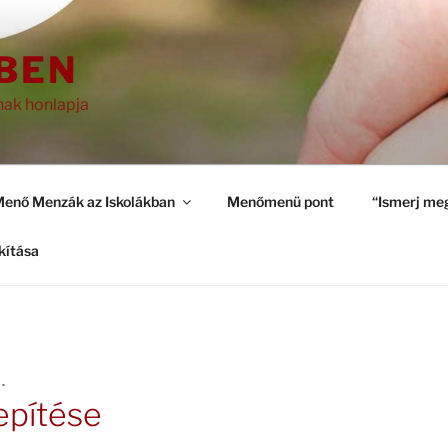
ZBEN
nak honlapja
enő Menzák az Iskolákban
Menőmenü pont
“Ismerj meg
kítása
.
epítése