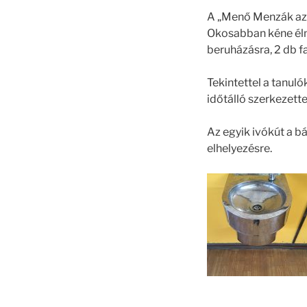
A „Menő Menzák az 
Okosabban kéne élni
beruházásra, 2 db f
Tekintettel a tanul
időtálló szerkezette
Az egyik ivókút a b
elhelyezésre.