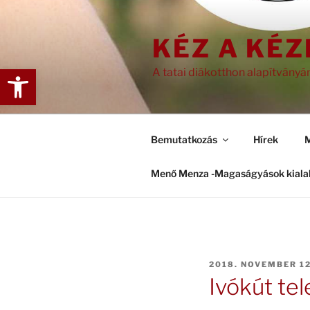
Tartalomhoz
KÉZ A KÉ
Eszköztár megnyitása
A tatai diákotthon alapítványá
Bemutatkozás
Hírek
M
Menő Menza -Magaságyások kiala
BEKÜLDVE:
2018. NOVEMBER 12
Ivókút tel