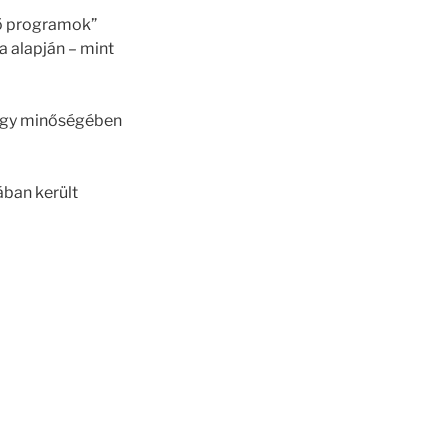
tő programok”
a alapján – mint
 hogy minőségében
ában került