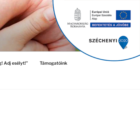
! Adj esélyt!”
Támogatóink