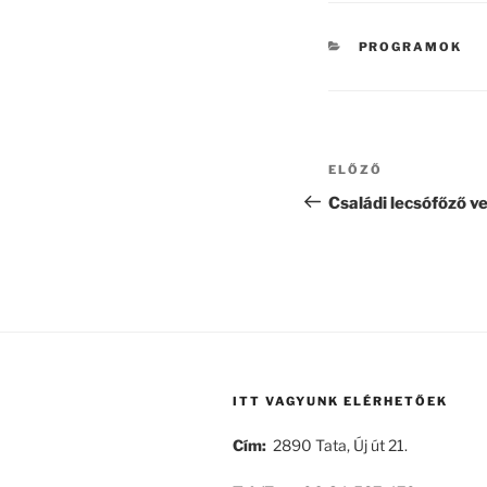
KATEGÓRIÁK
PROGRAMOK
Bejegyzés
Korábbi
ELŐZŐ
navigáció
bejegyzés
Családi lecsófőző v
ITT VAGYUNK ELÉRHETŐEK
Cím:
2890 Tata, Új út 21.