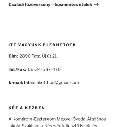
bejegyzés
Családi főzőverseny – húsmentes ételek
ITT VAGYUNK ELÉRHETŐEK
Cím:
2890 Tata, Új út 21.
Tel./Fax:
06-34-587-470
E-mail:
tataidiakotthon@gmail.com
KÉZ A KÉZBEN
A Komárom-Esztergom Megyei Óvoda, Általános
Iskola, Szakiskola, Készségfejlesztő Iskola és