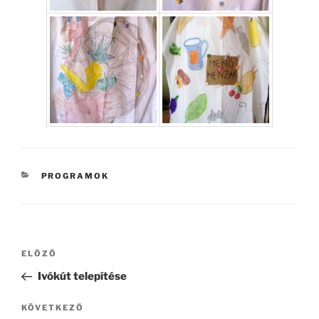
KATEGÓRIÁK
PROGRAMOK
Bejegyzés
Korábbi
ELŐZŐ
navigáció
bejegyzés
Ivókút telepítése
Következő
KÖVETKEZŐ