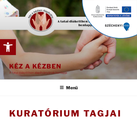
Tartalomhoz
Eszköztár megnyitása
KÉZ A KÉZBEN
A tatai diákotthon alapítványának honlapja
Menü
KURATÓRIUM TAGJAI