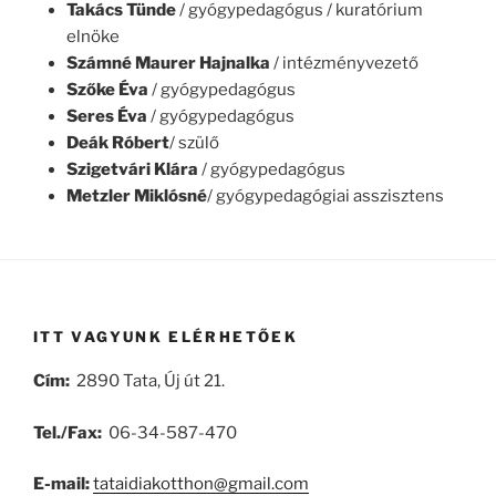
Takács Tünde
/ gyógypedagógus / kuratórium
elnöke
Számné Maurer Hajnalka
/ intézményvezető
Szőke Éva
/ gyógypedagógus
Seres Éva
/ gyógypedagógus
Deák Róbert
/ szülő
Szigetvári Klára
/ gyógypedagógus
Metzler Miklósné
/ gyógypedagógiai asszisztens
ITT VAGYUNK ELÉRHETŐEK
Cím:
2890 Tata, Új út 21.
Tel./Fax:
06-34-587-470
E-mail:
tataidiakotthon@gmail.com