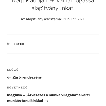
Kérjük adója 1 %-val támogassa
alapítványunkat.
Az Alapítvány adószáma: 19151221-1-11
KATEGÓRIÁK
EGYÉB
Bejegyzés
Korábbi
ELŐZŐ
navigáció
bejegyzés
Záró rendezvény
Következő
KÖVETKEZŐ
bejegyzés
Meghívó – „Átvezetés a munka világába” a kerti
munkás tanulóinkkal