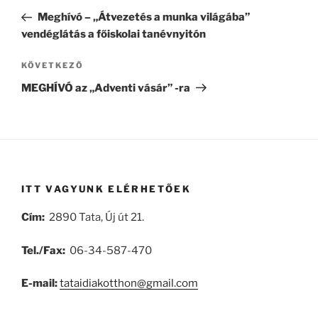
navigáció
bejegyzés
Meghívó – „Átvezetés a munka világába”
vendéglátás a főiskolai tanévnyitón
Következő
KÖVETKEZŐ
bejegyzés
MEGHÍVÓ az „Adventi vásár” -ra
ITT VAGYUNK ELÉRHETŐEK
Cím:
2890 Tata, Új út 21.
Tel./Fax:
06-34-587-470
E-mail:
tataidiakotthon@gmail.com