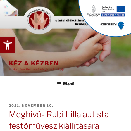
Tartalomhoz
Eszköztár megnyitása
KÉZ A KÉZBEN
A tatai diákotthon alapítványának honlapja
Menü
BEKÜLDVE:
2021. NOVEMBER 10.
Meghívó- Rubi Lilla autista
festőművész kiállítására